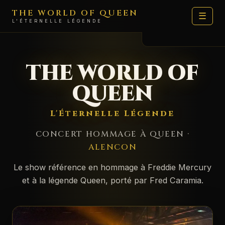
THE WORLD OF QUEEN
☰
L'ÉTERNELLE LÉGENDE
LE SHOW
THE WORLD OF
DATES
QUEEN
ARTISTES
L'Éternelle Légende
FAN ZONE
CONCERT HOMMAGE À QUEEN ·
MÉDIAS
ALENCON
🛍️ BOUTIQUE
Le show référence en hommage à Freddie Mercury
et à la légende Queen, porté par Fred Caramia.
MOI
CONTACT PROD