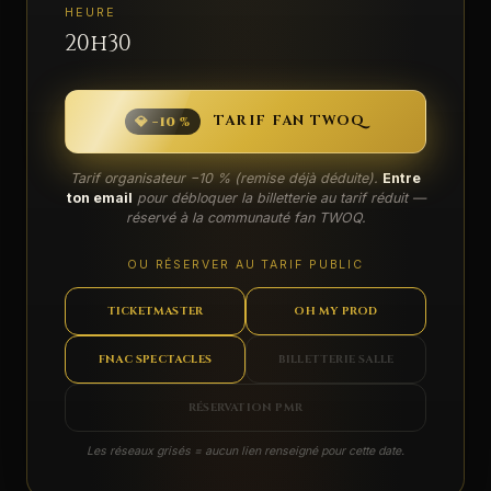
HEURE
20h30
TARIF FAN TWOQ
💎 −10 %
Tarif organisateur −10 % (remise déjà déduite).
Entre
ton email
pour débloquer la billetterie au tarif réduit —
réservé à la communauté fan TWOQ.
OU RÉSERVER AU TARIF PUBLIC
TICKETMASTER
OH MY PROD
FNAC SPECTACLES
BILLETTERIE SALLE
RÉSERVATION PMR
Les réseaux grisés = aucun lien renseigné pour cette date.