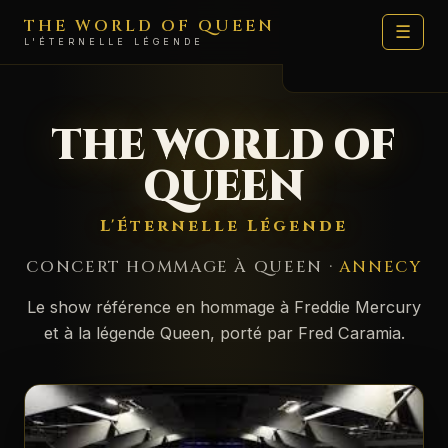
THE WORLD OF QUEEN
☰
L'ÉTERNELLE LÉGENDE
LE SHOW
THE WORLD OF
DATES
QUEEN
ARTISTES
L'Éternelle Légende
FAN ZONE
CONCERT HOMMAGE À QUEEN ·
ANNECY
MÉDIAS
Le show référence en hommage à Freddie Mercury
🛍️ BOUTIQUE
et à la légende Queen, porté par Fred Caramia.
MOI
CONTACT PROD