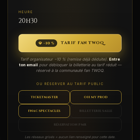
HEURE
20h30
TARIF FAN TWOQ
💎 −10 %
Tarif organisateur −10 % (remise déjà déduite).
Entre
ton email
pour débloquer la billetterie au tarif réduit —
réservé à la communauté fan TWOQ.
OU RÉSERVER AU TARIF PUBLIC
TICKETMASTER
OH MY PROD
FNAC SPECTACLES
BILLETTERIE SALLE
RÉSERVATION PMR
Les réseaux grisés = aucun lien renseigné pour cette date.