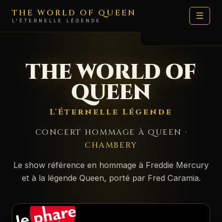
THE WORLD OF QUEEN
☰
L'ÉTERNELLE LÉGENDE
LE SHOW
THE WORLD OF
DATES
QUEEN
ARTISTES
L'Éternelle Légende
FAN ZONE
CONCERT HOMMAGE À QUEEN ·
MÉDIAS
CHAMBERY
🛍️ BOUTIQUE
Le show référence en hommage à Freddie Mercury
et à la légende Queen, porté par Fred Caramia.
MOI
CONTACT PROD