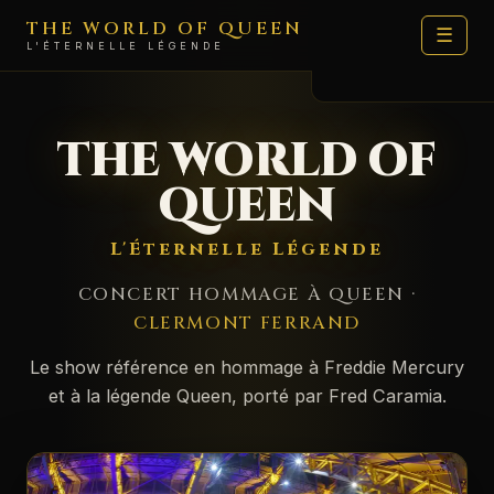
THE WORLD OF QUEEN
☰
L'ÉTERNELLE LÉGENDE
LE SHOW
THE WORLD OF
DATES
QUEEN
ARTISTES
L'Éternelle Légende
FAN ZONE
CONCERT HOMMAGE À QUEEN ·
MÉDIAS
CLERMONT FERRAND
🛍️ BOUTIQUE
Le show référence en hommage à Freddie Mercury
et à la légende Queen, porté par Fred Caramia.
MOI
CONTACT PROD