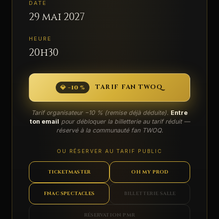
DATE
29 mai 2027
HEURE
20h30
TARIF FAN TWOQ
💎 −10 %
Tarif organisateur −10 % (remise déjà déduite).
Entre
ton email
pour débloquer la billetterie au tarif réduit —
réservé à la communauté fan TWOQ.
OU RÉSERVER AU TARIF PUBLIC
TICKETMASTER
OH MY PROD
FNAC SPECTACLES
BILLETTERIE SALLE
RÉSERVATION PMR