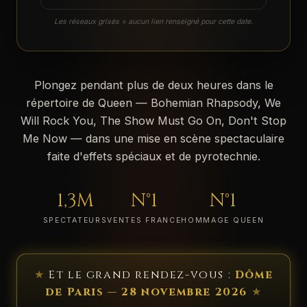
Les réseaux grisés = aucun lien renseigné pour cette date.
Plongez pendant plus de deux heures dans le
répertoire de Queen — Bohemian Rhapsody, We
Will Rock You, The Show Must Go On, Don't Stop
Me Now — dans une mise en scène spectaculaire
faite d'effets spéciaux et de pyrotechnie.
1,3M
N°1
N°1
SPECTATEURS
VENTES FRANCE
HOMMAGE QUEEN
★
Et le grand rendez-vous :
Dôme
de Paris — 28 novembre 2026
★