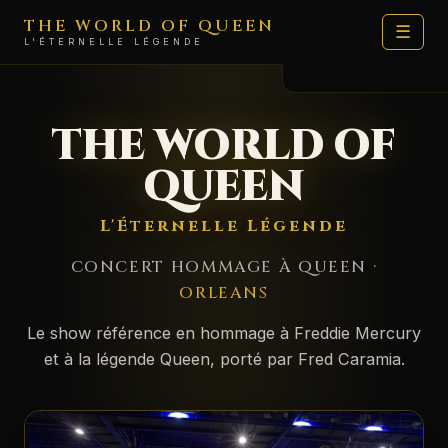
THE WORLD OF QUEEN
☰
L'ÉTERNELLE LÉGENDE
LE SHOW
THE WORLD OF
DATES
QUEEN
ARTISTES
L'Éternelle Légende
FAN ZONE
CONCERT HOMMAGE À QUEEN ·
MÉDIAS
ORLEANS
🛍️ BOUTIQUE
Le show référence en hommage à Freddie Mercury
et à la légende Queen, porté par Fred Caramia.
MOI
CONTACT PROD