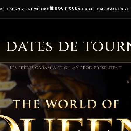
🛍️ BOUTIQUE
ISTES
FAN ZONE
MÉDIAS
À PROPOS
MOI
CONTACT
s dates de tour