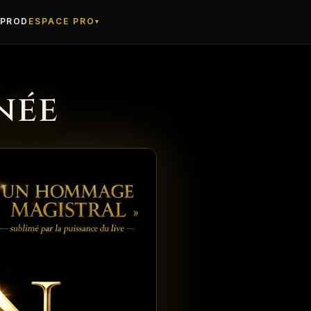
 PROD
ESPACE PRO
▾
née