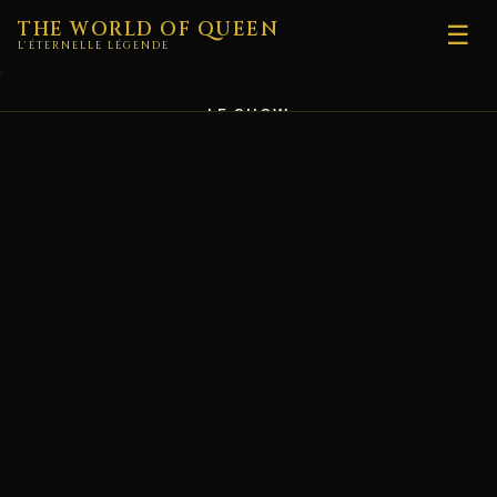
THE WORLD OF QUEEN
☰
L'ÉTERNELLE LÉGENDE
LE SHOW
DATES
ARTISTES
FAN ZONE
MÉDIAS
🛍️ BOUTIQUE
À PROPOS
MOI