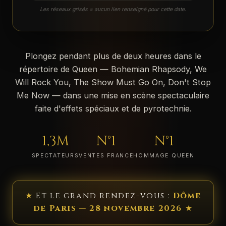
Les réseaux grisés = aucun lien renseigné pour cette date.
Plongez pendant plus de deux heures dans le
répertoire de Queen — Bohemian Rhapsody, We
Will Rock You, The Show Must Go On, Don't Stop
Me Now — dans une mise en scène spectaculaire
faite d'effets spéciaux et de pyrotechnie.
1,3M
N°1
N°1
SPECTATEURS
VENTES FRANCE
HOMMAGE QUEEN
★
Et le grand rendez-vous :
Dôme
de Paris — 28 novembre 2026
★