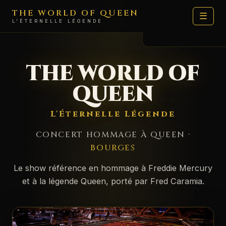
THE WORLD OF QUEEN
☰
L'ÉTERNELLE LÉGENDE
LE SHOW
THE WORLD OF
DATES
QUEEN
ARTISTES
L'Éternelle Légende
FAN ZONE
CONCERT HOMMAGE À QUEEN ·
MÉDIAS
BOURGES
🛍️ BOUTIQUE
Le show référence en hommage à Freddie Mercury
et à la légende Queen, porté par Fred Caramia.
MOI
CONTACT PROD