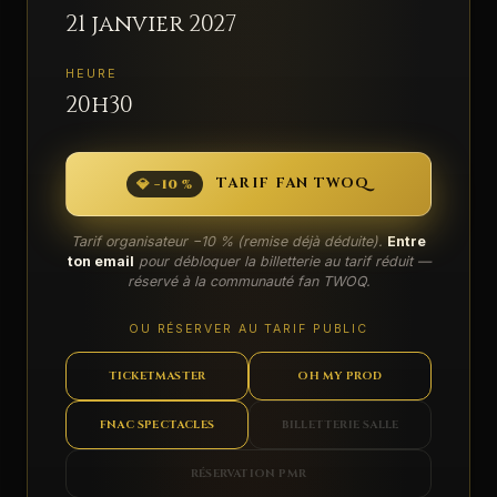
21 janvier 2027
HEURE
20h30
TARIF FAN TWOQ
💎 −10 %
Tarif organisateur −10 % (remise déjà déduite).
Entre
ton email
pour débloquer la billetterie au tarif réduit —
réservé à la communauté fan TWOQ.
OU RÉSERVER AU TARIF PUBLIC
TICKETMASTER
OH MY PROD
FNAC SPECTACLES
BILLETTERIE SALLE
RÉSERVATION PMR