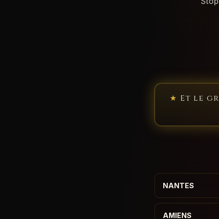
Stop
★
Et le g
NANTES
AMIENS