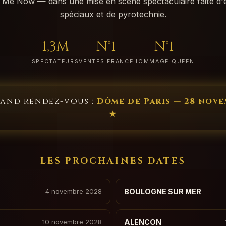
 Me Now — dans une mise en scène spectaculaire faite d'e
spéciaux et de pyrotechnie.
1,3M
N°1
N°1
SPECTATEURS
VENTES FRANCE
HOMMAGE QUEEN
rand rendez-vous :
Dôme de Paris — 28 nov
★
LES PROCHAINES DATES
4 novembre 2028
BOULOGNE SUR MER
10 novembre 2028
ALENCON