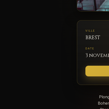
VILLE
BREST
DATE
3 novemb
Plong
Bohem