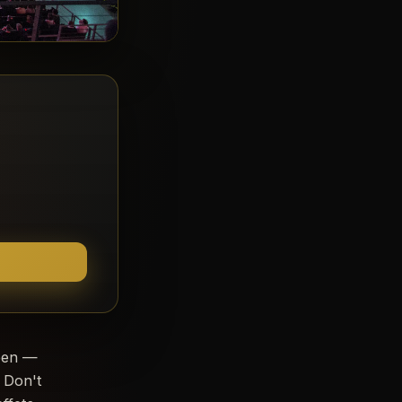
ueen —
 Don't