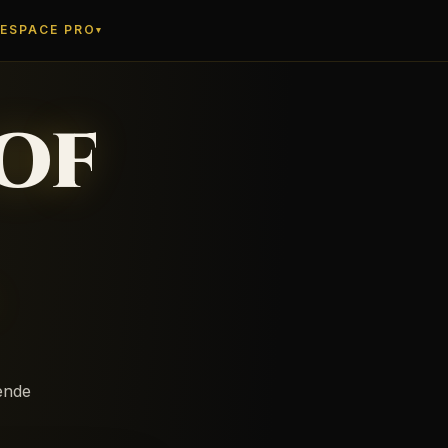
ESPACE PRO
▾
OF
ende