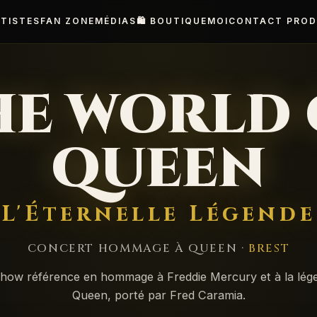
TISTES
FAN ZONE
MÉDIAS
🛍️ BOUTIQUE
MOI
CONTACT PROD
HE WORLD 
QUEEN
L'Éternelle Légende
CONCERT HOMMAGE À QUEEN ·
BREST
show référence en hommage à Freddie Mercury et à la lég
Queen, porté par Fred Caramia.