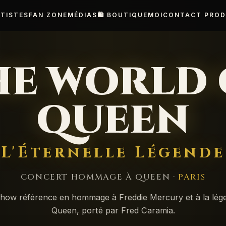
TISTES
FAN ZONE
MÉDIAS
🛍️ BOUTIQUE
MOI
CONTACT PROD
HE WORLD 
QUEEN
L'Éternelle Légende
CONCERT HOMMAGE À QUEEN ·
PARIS
show référence en hommage à Freddie Mercury et à la lég
Queen, porté par Fred Caramia.