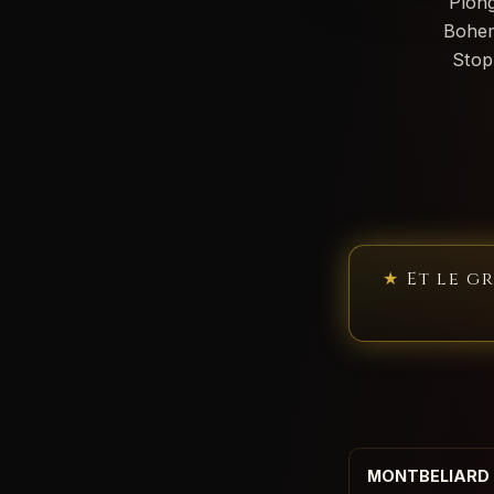
Plong
Bohem
Stop
★
Et le g
MONTBELIARD