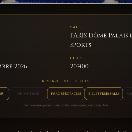
SALLE
PARIS Dôme Palais 
sports
HEURE
bre 2026
20h00
RÉSERVER MES BILLETS
ER
OH MY PROD
FNAC SPECTACLES
BILLETTERIE SALLE
RÉ
Les réseaux grisés = aucun lien renseigné pour cette date.