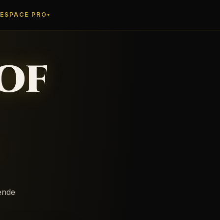
ESPACE PRO
▾
OF
ende