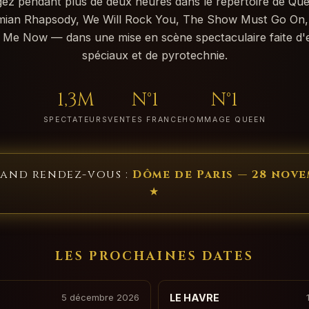
ez pendant plus de deux heures dans le répertoire de Q
ian Rhapsody, We Will Rock You, The Show Must Go On,
 Me Now — dans une mise en scène spectaculaire faite d'e
spéciaux et de pyrotechnie.
1,3M
N°1
N°1
SPECTATEURS
VENTES FRANCE
HOMMAGE QUEEN
rand rendez-vous :
Dôme de Paris — 28 nov
★
LES PROCHAINES DATES
5 décembre 2026
LE HAVRE